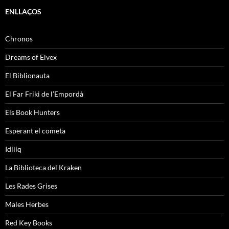
ENLLAÇOS
Chronos
Dreams of Elvex
El Biblionauta
El Far Friki de l’Empordà
Els Book Hunters
Esperant el cometa
Idíliq
La Biblioteca del Kraken
Les Rades Grises
Males Herbes
Red Key Books