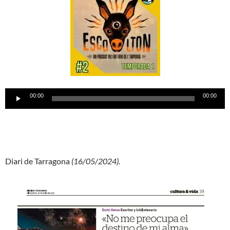
Reproductor
00:00
00:00
d'àudio
Diari de Tarragona
(16/05/2024).