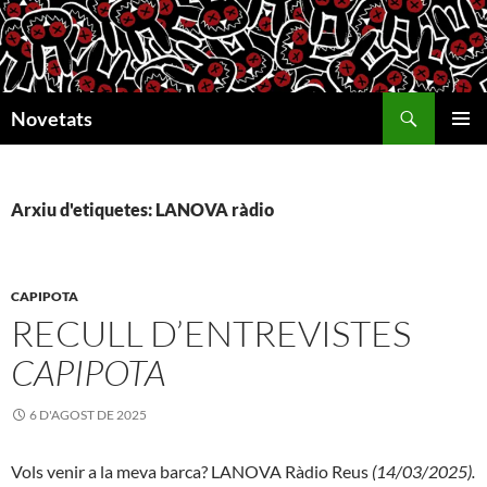
Vés
al
contingut
Cerca
Novetats
MENÚ
PRINCI
Arxiu d'etiquetes: LANOVA ràdio
CAPIPOTA
RECULL D’ENTREVISTES
CAPIPOTA
6 D'AGOST DE 2025
Vols venir a la meva barca? LANOVA Ràdio Reus
(14/03/2025).