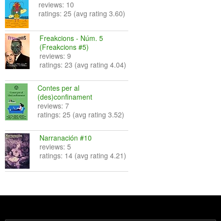
reviews: 10
ratings: 25 (avg rating 3.60)
Freakcions - Núm. 5
(Freakcions #5)
reviews: 9
ratings: 23 (avg rating 4.04)
Contes per al
(des)confinament
reviews: 7
ratings: 25 (avg rating 3.52)
Narranación #10
reviews: 5
ratings: 14 (avg rating 4.21)