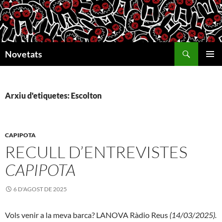
Vés
al
contingut
Cerca
Novetats
MENÚ
PRINCI
Arxiu d'etiquetes: Escolton
CAPIPOTA
RECULL D’ENTREVISTES
CAPIPOTA
6 D'AGOST DE 2025
Vols venir a la meva barca? LANOVA Ràdio Reus
(14/03/2025).