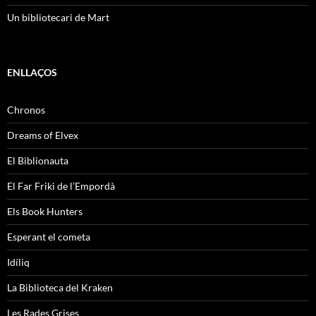
Un bibliotecari de Mart
ENLLAÇOS
Chronos
Dreams of Elvex
El Biblionauta
El Far Friki de l’Empordà
Els Book Hunters
Esperant el cometa
Idíliq
La Biblioteca del Kraken
Les Rades Grises