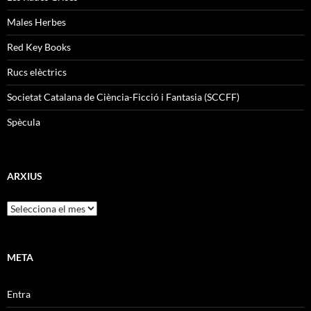
Males Herbes
Red Key Books
Rucs elèctrics
Societat Catalana de Ciència-Ficció i Fantasia (SCCFF)
Spècula
ARXIUS
Arxius
META
Entra