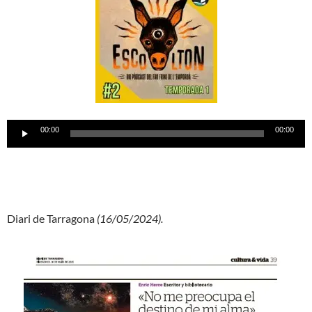
Reproductor
00:00
00:00
d'àudio
Diari de Tarragona
(16/05/2024).