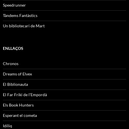
Speedrunner
Tàndems Fantàstics
Un bibliotecari de Mart
ENLLAÇOS
Chronos
Dreams of Elvex
El Biblionauta
El Far Friki de l’Empordà
Els Book Hunters
Esperant el cometa
Idíliq