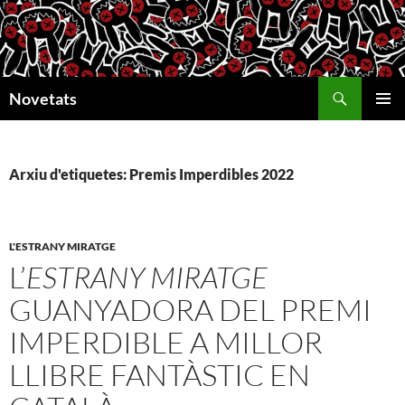
Vés
al
contingut
Cerca
Novetats
MENÚ
PRINCI
Arxiu d'etiquetes: Premis Imperdibles 2022
L'ESTRANY MIRATGE
L’
ESTRANY MIRATGE
GUANYADORA DEL PREMI
IMPERDIBLE A MILLOR
LLIBRE FANTÀSTIC EN