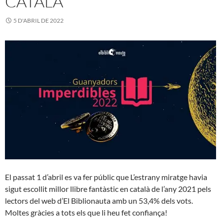
CATALÀ
5 D'ABRIL DE 2022
El passat 1 d’abril es va fer públic que L’estrany miratge havia
sigut escollit millor llibre fantàstic en català de l’any 2021 pels
lectors del web d’El Biblionauta amb un 53,4% dels vots.
Moltes gràcies a tots els que li heu fet confiança!