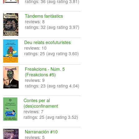
ratings: 36 (avg rating 3.81)
Tàndems fantàstics
reviews: 8
ratings: 32 (avg rating 3.97)
Deu relats ecofuturistes
reviews: 10
ratings: 25 (avg rating 3.60)
Freakcions - Núm. 5
(Freakcions #5)
reviews: 9
ratings: 23 (avg rating 4.04)
Contes per al
(des)confinament
reviews: 7
ratings: 25 (avg rating 3.52)
Narranación #10
reviews: 5