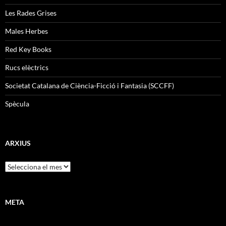
Les Rades Grises
Males Herbes
Red Key Books
Rucs elèctrics
Societat Catalana de Ciència-Ficció i Fantasia (SCCFF)
Spècula
ARXIUS
Arxius
META