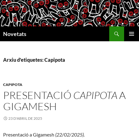
Vés
al
contingut
Cerca
Novetats
MENÚ
PRINCI
Arxiu d'etiquetes: Capipota
CAPIPOTA
PRESENTACIÓ
CAPIPOTA
A
GIGAMESH
23 D'ABRIL DE 2025
Presentació a Gigamesh
(22/02/2025)
.