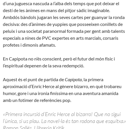
d’una juguesca nascuda a l’alba dels temps que pot deixar el
destí de les ànimes en mans del pitjor sàdic imaginable.
Ambdós bàndols jugaran les seves cartes per guanyar la ronda
decisiva: des d’ànimes de yuppies que posseeixen conillets de
peluix i una societat paranormal formada per gent amb talents
especials a nines de PVC expertes en arts marcials, corsaris
profetes i dimonis afamats.
En Capipota no n’és conscient, però el futur del món físic i
l’espiritual depenen de la seva redempció.
Aquest és el punt de partida de
Capipota
, la primera
aproximació d’Enric Herce al gènere bizarro, en què trobareu
humor, gore i una ironia finíssima en una aventura amanida
amb un fotimer de referències pop.
«Primera incursió d’Enric Herce al bizarro! Que no sigui
l’única, si us plau. La novel·la és tan rodona que esquitxa.»
Ramon Sallés, Llibreria Kritik.