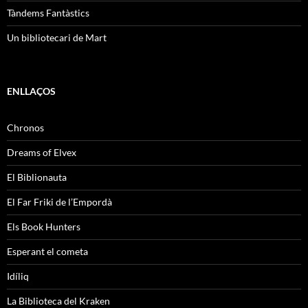
Tàndems Fantàstics
Un bibliotecari de Mart
ENLLAÇOS
Chronos
Dreams of Elvex
El Biblionauta
El Far Friki de l’Empordà
Els Book Hunters
Esperant el cometa
Idíliq
La Biblioteca del Kraken