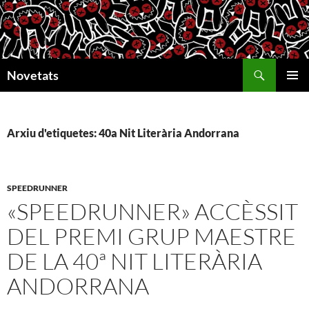
Vés
al
contingut
Cerca
Novetats
MENÚ
PRINCI
Arxiu d'etiquetes: 40a Nit Literària Andorrana
SPEEDRUNNER
«SPEEDRUNNER» ACCÈSSIT
DEL PREMI GRUP MAESTRE
DE LA 40ª NIT LITERÀRIA
ANDORRANA