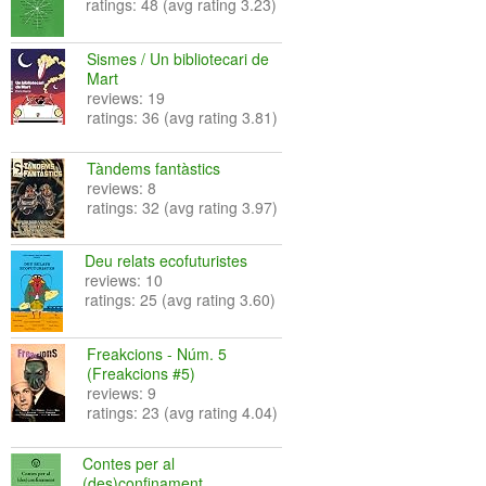
ratings: 48 (avg rating 3.23)
Sismes / Un bibliotecari de
Mart
reviews: 19
ratings: 36 (avg rating 3.81)
Tàndems fantàstics
reviews: 8
ratings: 32 (avg rating 3.97)
Deu relats ecofuturistes
reviews: 10
ratings: 25 (avg rating 3.60)
Freakcions - Núm. 5
(Freakcions #5)
reviews: 9
ratings: 23 (avg rating 4.04)
Contes per al
(des)confinament