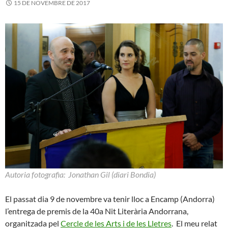
15 DE NOVEMBRE DE 2017
Autoria fotografia:
Jonathan Gil (diari Bondia)
El passat dia 9 de novembre va tenir lloc a Encamp (Andorra)
l’entrega de premis de la 40a Nit Literària Andorrana,
organitzada pel
Cercle de les Arts i de les Lletres
. El meu relat