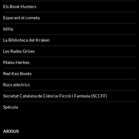
Els Book Hunters
Esperant el cometa
Idíliq
La Biblioteca del Kraken
Les Rades Grises
Males Herbes
Red Key Books
Rucs elèctrics
Societat Catalana de Ciència-Ficció i Fantasia (SCCFF)
Spècula
ARXIUS