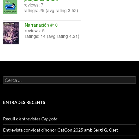
reviews: 7
ratings: 25 (avg rating 3.52)
Narranación #10
reviews: 5
ratings: 14 (avg rating 4.21)
Cerca:
ENTRADES RECENTS
Recull d’entrevistes
Capipota
Entrevista convidat d’honor CatCon 2025 amb Sergi G. Oset