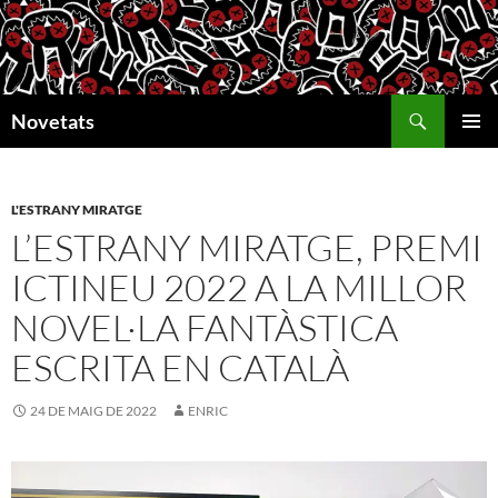
Vés
al
contingut
Cerca
Novetats
MENÚ
PRINCI
L'ESTRANY MIRATGE
L’ESTRANY MIRATGE, PREMI
ICTINEU 2022 A LA MILLOR
NOVEL·LA FANTÀSTICA
ESCRITA EN CATALÀ
24 DE MAIG DE 2022
ENRIC