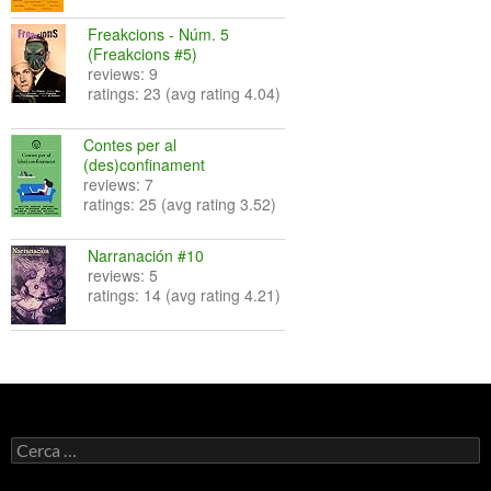
Freakcions - Núm. 5
(Freakcions #5)
reviews: 9
ratings: 23 (avg rating 4.04)
Contes per al
(des)confinament
reviews: 7
ratings: 25 (avg rating 3.52)
Narranación #10
reviews: 5
ratings: 14 (avg rating 4.21)
Cerca: