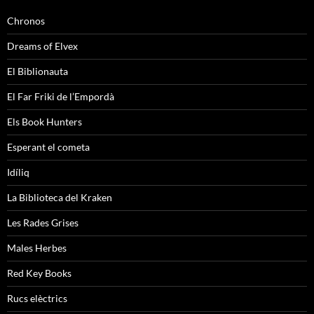
Chronos
Dreams of Elvex
El Biblionauta
El Far Friki de l’Empordà
Els Book Hunters
Esperant el cometa
Idíliq
La Biblioteca del Kraken
Les Rades Grises
Males Herbes
Red Key Books
Rucs elèctrics