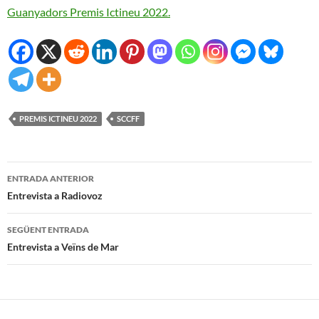
Guanyadors Premis Ictineu 2022.
PREMIS ICTINEU 2022
SCCFF
Navegació
ENTRADA ANTERIOR
per
Entrevista a Radiovoz
les
SEGÜENT ENTRADA
entrades
Entrevista a Veïns de Mar