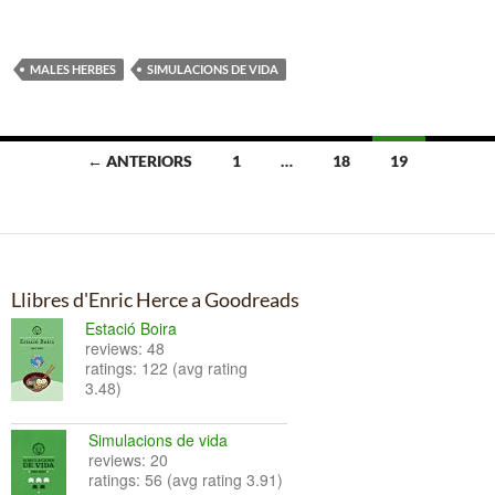
MALES HERBES
SIMULACIONS DE VIDA
Navegació
← ANTERIORS
1
…
18
19
per
les
entrades
Llibres d'Enric Herce a Goodreads
Estació Boira
reviews: 48
ratings: 122 (avg rating
3.48)
Simulacions de vida
reviews: 20
ratings: 56 (avg rating 3.91)