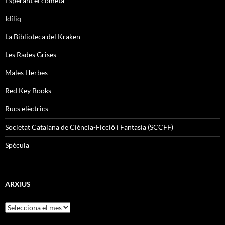
Esperant el cometa
Idíliq
La Biblioteca del Kraken
Les Rades Grises
Males Herbes
Red Key Books
Rucs elèctrics
Societat Catalana de Ciència-Ficció i Fantasia (SCCFF)
Spècula
ARXIUS
Arxius