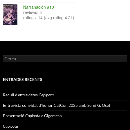
Narranación #10
reviews: 5
ratings: 14 (avg rating 4.21)
Cerca:
ENTRADES RECENTS
Recull d’entrevistes
Capipota
Entrevista convidat d’honor CatCon 2025 amb Sergi G. Oset
Presentació
Capipota
a Gigamesh
Capipota