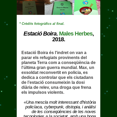
* Crèdits fotogràfics al final.
Estació Boira
.
Males Herbes
,
2018.
Estació Boira és l'indret on van a
parar els refugiats provinents del
planeta Terra com a conseqüència de
l'última gran guerra mundial. Max, un
exsoldat reconvertit en policia, es
dedica a controlar que els ciutadans
de l’estació consumeixin la dosi
diària de relev, una droga que frena
els impulsos violents.
«Una mescla molt interessant d'història
policíaca, cyberpunk, distopia, i anàlisi
de les conseqüències de les noves
tecnologies a la societat, amb una bona