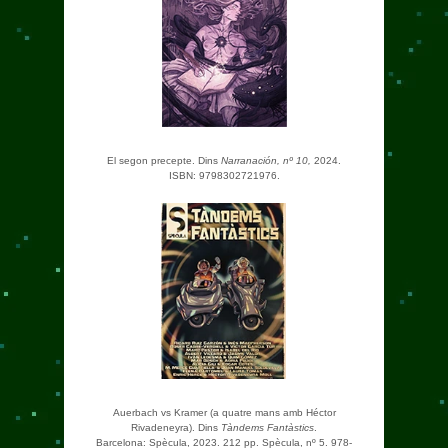
El segon precepte. Dins
Narranación, nº 10,
2024.
ISBN: 9798302721976.
Auerbach vs Kramer (a quatre mans amb Héctor
Rivadeneyra). Dins
Tàndems Fantàstics
.
Barcelona: Spècula, 2023. 212 pp. Spècula, nº 5. 978-