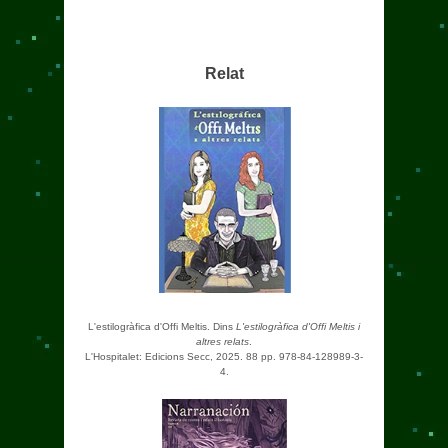
Relat
L'estilogràfica d'Offi Meltis. Dins
L'estilogràfica d'Offi Meltis i
altres relats
.
L'Hospitalet: Edicions Secc, 2025. 88 pp. 978-84-128989-3-
4.