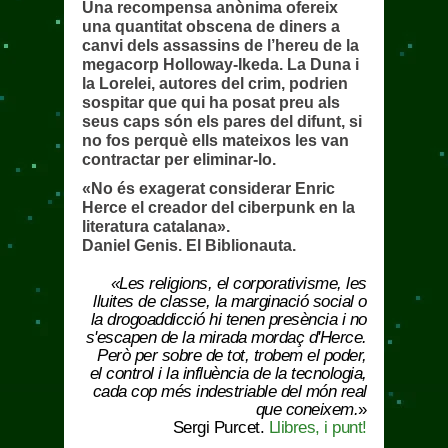
Una recompensa anònima ofereix
una quantitat obscena de diners a
canvi dels assassins de l’hereu de la
megacorp Holloway-Ikeda. La Duna i
la Lorelei, autores del crim, podrien
sospitar que qui ha posat preu als
seus caps són els pares del difunt, si
no fos perquè ells mateixos les van
contractar per eliminar-lo.
«No és exagerat considerar Enric
Herce el creador del ciberpunk en la
literatura catalana».
Daniel Genis. El Biblionauta.
«Les religions, el corporativisme, les
lluites de classe, la marginació social o
la drogoaddicció hi tenen presència i no
s'escapen de la mirada mordaç d'Herce.
Però per sobre de tot, trobem el poder,
el control i la influència de la tecnologia,
cada cop més indestriable del món real
que coneixem.
»
Sergi Purcet.
Llibres, i punt!