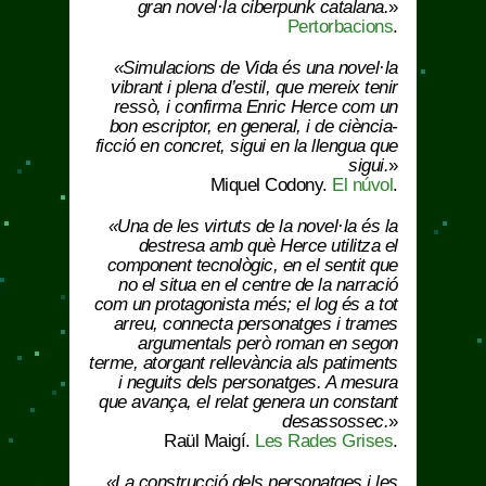
gran novel·la ciberpunk catalana.
»
Pertorbacions
.
«Simulacions de Vida és una novel·la
vibrant i plena d’estil, que mereix tenir
ressò, i confirma Enric Herce com un
bon escriptor, en general, i de ciència-
ficció en concret, sigui en la llengua que
sigui.
»
Miquel Codony.
El núvol
.
«Una de les virtuts de la novel·la és la
destresa amb què Herce utilitza el
component tecnològic, en el sentit que
no el situa en el centre de la narració
com un protagonista més; el log és a tot
arreu, connecta personatges i trames
argumentals però roman en segon
terme, atorgant rellevància als patiments
i neguits dels personatges. A mesura
que avança, el relat genera un constant
desassossec.
»
Raül Maigí.
Les Rades Grises
.
«La construcció dels personatges i les