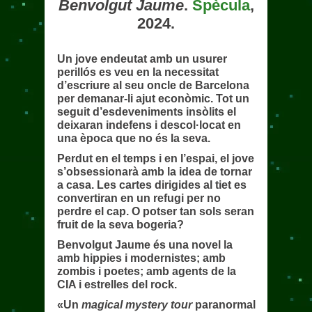
Benvolgut Jaume
.
Spècula
,
2024.
Un jove endeutat amb un usurer
perillós es veu en la necessitat
d’escriure al seu oncle de Barcelona
per demanar-li ajut econòmic. Tot un
seguit d’esdeveniments insòlits el
deixaran indefens i descol·locat en
una època que no és la seva.
Perdut en el temps i en l’espai, el jove
s’obsessionarà amb la idea de tornar
a casa. Les cartes dirigides al tiet es
convertiran en un refugi per no
perdre el cap. O potser tan sols seran
fruit de la seva bogeria?
Benvolgut Jaume és una novel la
amb hippies i modernistes; amb
zombis i poetes; amb agents de la
CIA i estrelles del rock.
«Un
magical mystery tour
paranormal