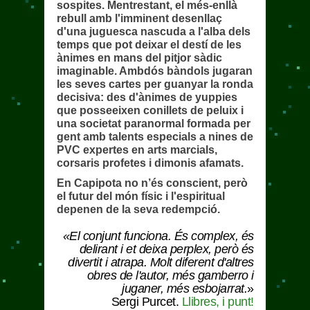
sospites. Mentrestant, el més-enllà
rebull amb l'imminent desenllaç
d'una juguesca nascuda a l'alba dels
temps que pot deixar el destí de les
ànimes en mans del pitjor sàdic
imaginable. Ambdós bàndols jugaran
les seves cartes per guanyar la ronda
decisiva: des d'ànimes de yuppies
que posseeixen conillets de peluix i
una societat paranormal formada per
gent amb talents especials a nines de
PVC expertes en arts marcials,
corsaris profetes i dimonis afamats.
En Capipota no n’és conscient, però
el futur del món físic i l'espiritual
depenen de la seva redempció.
«El conjunt funciona. És complex, és
delirant i et deixa perplex, però és
divertit i atrapa. Molt diferent d'altres
obres de l'autor, més gamberro i
juganer, més esbojarrat.
»
Sergi Purcet.
Llibres, i punt!