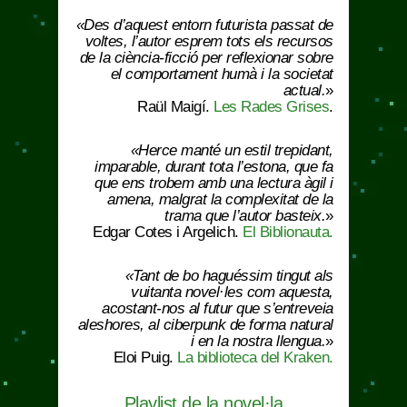
«Des d’aquest entorn futurista passat de
voltes, l’autor esprem tots els recursos
de la ciència-ficció per reflexionar sobre
el comportament humà i la societat
actual.
»
Raül Maigí.
Les Rades Grises
.
«Herce manté un estil trepidant,
imparable, durant tota l’estona, que fa
que ens trobem amb una lectura àgil i
amena, malgrat la complexitat de la
trama que l’autor basteix.
»
Edgar Cotes i Argelich.
El Biblionauta.
«Tant de bo haguéssim tingut als
vuitanta novel·les com aquesta,
acostant-nos al futur que s’entreveia
aleshores, al ciberpunk de forma natural
i en la nostra llengua.
»
Eloi Puig.
La biblioteca del Kraken.
Playlist de la novel·la