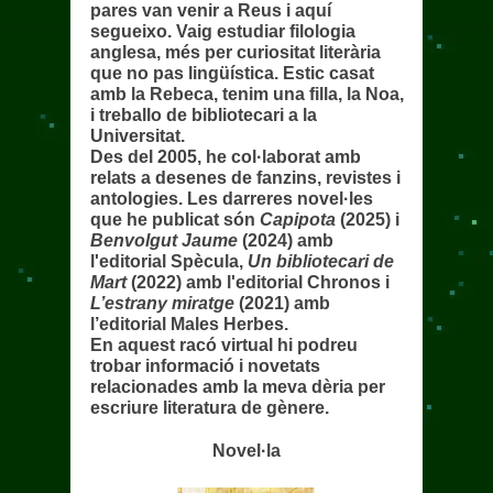
pares van venir a Reus i aquí
segueixo. Vaig estudiar filologia
anglesa, més per curiositat literària
que no pas lingüística. Estic casat
amb la Rebeca, tenim una filla, la Noa,
i treballo de bibliotecari a la
Universitat.
Des del 2005, he col·laborat amb
relats a desenes de fanzins, revistes i
antologies. Les darreres novel·les
que he publicat són
Capipota
(2025) i
Benvolgut Jaume
(2024) amb
l'editorial Spècula,
Un bibliotecari de
Mart
(2022) amb l'editorial Chronos i
L’estrany miratge
(2021) amb
l’editorial Males Herbes.
En aquest racó virtual hi podreu
trobar informació i novetats
relacionades amb la meva dèria per
escriure literatura de gènere.
Novel·la