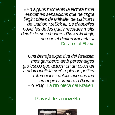
«En alguns moments la lectura m'ha
evocat les sensacions que he tingut
llegint obres de Miéville, de Gaiman i
de Carlton Mellick III. És d'aquelles
novel·les de les quals recordes molts
detalls temps després d'haver-la llegit,
perquè et deixen impactat.
»
Dreams of Elvex.
«Una barreja explosiva del fantàstic
mes gamberro amb personatges
grotescos que actuen en un escenari
a priori quotidià però replet de petites
referències i detalls que ens fan
embogir i somriure a l’hora.
»
Eloi Puig.
La biblioteca del Kraken.
Playlist de la novel·la