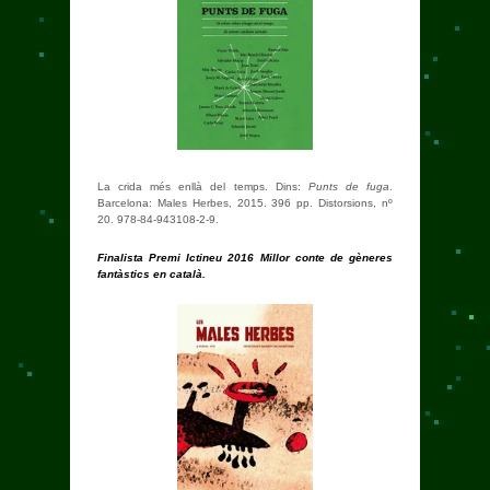
La crida més enllà del temps. Dins:
Punts de fuga
.
Barcelona: Males Herbes, 2015. 396 pp. Distorsions, nº
20. 978-84-943108-2-9.
Finalista Premi Ictineu 2016 Millor conte de gèneres
fantàstics en català.