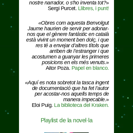
nostre narrador, o s'ho inventa tot?
»
Sergi Purcet.
Llibres, i punt!
«Obres com aquesta
Benvolgut
Jaume
haurien de servir per adonar-
nos que el gènere fantàstic en català
està vivint un moment ben dolç, i que
res té a envejar d’altres títols que
arriben de l’estranger i que
acostumen a guanyar les primeres
posicions en els més venuts.
»
Aitor Poza.
Papel en blanco.
«Aquí es nota sobretot la tasca ingent
de documentació que ha fet l’autor
per acostar-nos aquells temps de
manera impecable.
»
Eloi Puig.
La biblioteca del Kraken.
Playlist de la novel·la