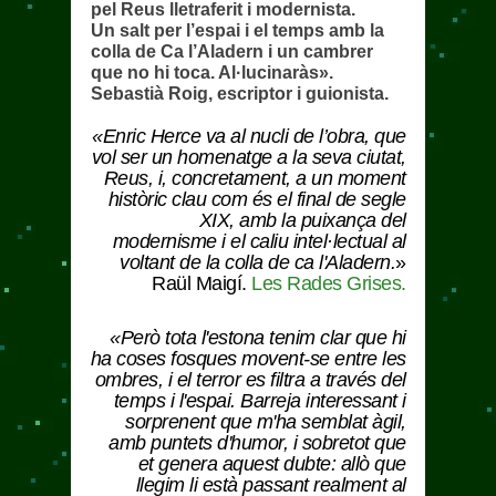
pel Reus lletraferit i modernista.
Un salt per l’espai i el temps amb la
colla de Ca l’Aladern i un cambrer
que no hi toca. Al·lucinaràs».
Sebastià Roig, escriptor i guionista.
«Enric Herce va al nucli de l’obra, que
vol ser un homenatge a la seva ciutat,
Reus, i, concretament, a un moment
històric clau com és el final de segle
XIX, amb la puixança del
modernisme i el caliu intel·lectual al
voltant de la colla de ca l'Aladern.
»
Raül Maigí.
Les Rades Grises.
«Però tota l'estona tenim clar que hi
ha coses fosques movent-se entre les
ombres, i el terror es filtra a través del
temps i l'espai. Barreja interessant i
sorprenent que m'ha semblat àgil,
amb puntets d'humor, i sobretot que
et genera aquest dubte: allò que
llegim li està passant realment al