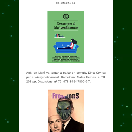
84-194151-41.
Anit, en Martí va tornar a parlar en somnis. Dins:
Contes
per al (des)confinament
. Barcelona: Males Herbes, 2020.
208 pp. Distorsions, nº 72. 978-84-947800-9-7.