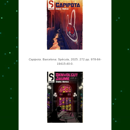
Capipota
. Barcelona: Spècula, 2025. 272 pp. 978-84-
19415-40-0.