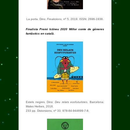
La porta. Dins:
Freakcions,
nº 5, 2019. ISSN: 2696-1938.
Finalista Premi Ictineu 2020 Millor conte de gèneres
fantàstics en català.
Estels negres. Dins:
Deu relats ecofuturistes.
Barcelona:
Males Herbes, 2016.
233 pp. Distorsions, nº 33. 978-84-944699-7-8.