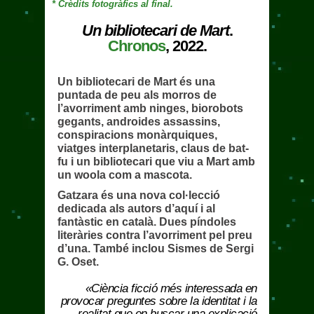
* Crèdits fotogràfics al final.
Un bibliotecari de Mart
.
Chronos
, 2022.
Un bibliotecari de Mart és una
puntada de peu als morros de
l’avorriment amb ninges, biorobots
gegants, androides assassins,
conspiracions monàrquiques,
viatges interplanetaris, claus de bat-
fu i un bibliotecari que viu a Mart amb
un woola com a mascota.
Gatzara és una nova col·lecció
dedicada als autors d’aquí i al
fantàstic en català. Dues píndoles
literàries contra l’avorriment pel preu
d’una. També inclou Sismes de Sergi
G. Oset.
«Ciència ficció més interessada en
provocar preguntes sobre la identitat i la
realitat que en buscar una explicació