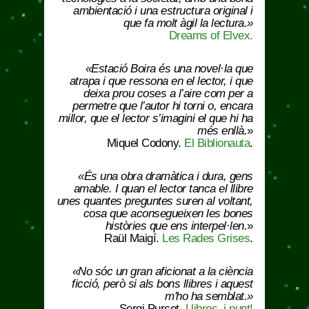
ambientació i una estructura original i
que fa molt àgil la lectura.»
Dreams of Elvex.
«
Estació Boira
és una novel·la que
atrapa i que ressona en el lector, i que
deixa prou coses a l’aire com per a
permetre que l’autor hi torni o, encara
millor, que el lector s’imagini el que hi ha
més enllà.
»
Miquel Codony.
El Biblionauta
.
«És una obra dramàtica i dura, gens
amable. I quan el lector tanca el llibre
unes quantes preguntes suren al voltant,
cosa que aconsegueixen les bones
històries que ens interpel·len.
»
Raül Maigí.
Les Rades Grises
.
«No sóc un gran aficionat a la ciència
ficció, però si als bons llibres i aquest
m'ho ha semblat.»
Sergi Purcet.
Llibres, i punt!