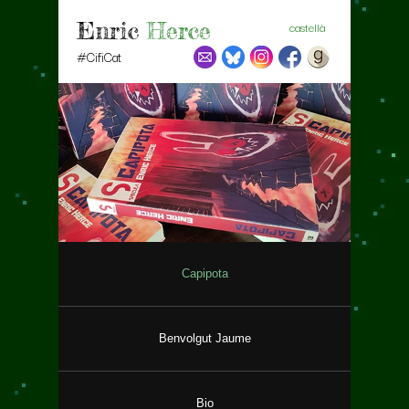
Enric
Herce
castellà
#CifiCat
Capipota
Benvolgut Jaume
Bio