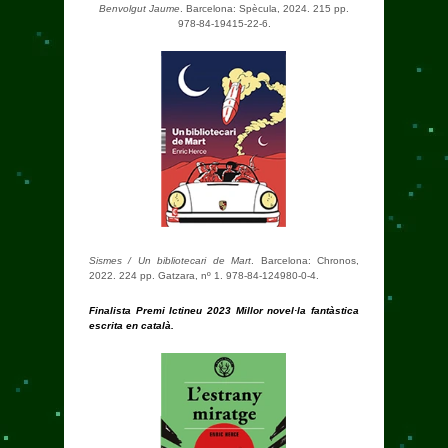
Benvolgut Jaume
. Barcelona: Spècula, 2024. 215 pp.
978-84-19415-22-6.
Sismes / Un bibliotecari de Mart
. Barcelona: Chronos,
2022. 224 pp. Gatzara, nº 1. 978-84-124980-0-4.
Finalista Premi Ictineu 2023 Millor novel·la fantàstica
escrita en català.