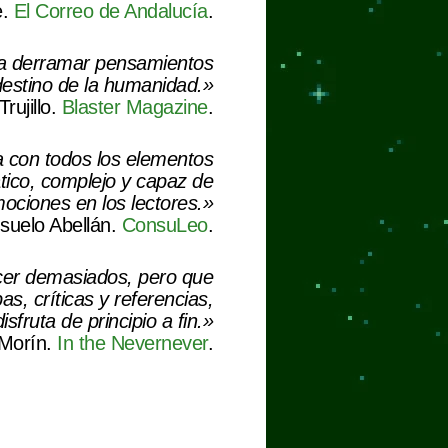
e.
El Correo de Andalucía
.
ra derramar pensamientos
 destino de la humanidad.»
Trujillo.
Blaster Magazine
.
a con todos los elementos
ático, complejo y capaz de
mociones en los lectores.»
suelo Abellán.
ConsuLeo
.
er demasiados, pero que
s, críticas y referencias,
sfruta de principio a fin.»
 Morín.
In the Nevernever
.