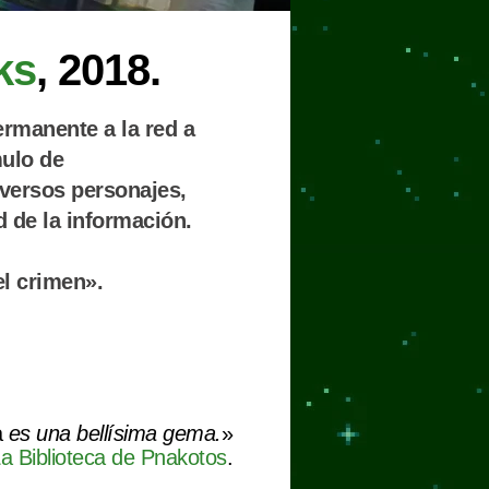
ks
, 2018.
rmanente a la red a
mulo de
iversos personajes,
d de la información.
l crimen».
a
es una bellísima gema.
»
a Biblioteca de Pnakotos
.