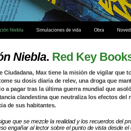
ción Niebla
Simulaciones de vida
Obra
Noved
ón Niebla
.
Red Key Book
e Ciudadana, Max tiene la misión de vigilar que t
 tome su dosis diaria de relev, una droga que man
cio a pagar tras la última guerra mundial que asoló
tancia clandestina que neutraliza los efectos del
cia de sus habitantes.
gue que se mezcle la realidad y los recuerdos del prot
uso engañar al lector sobre el punto de vista desde el