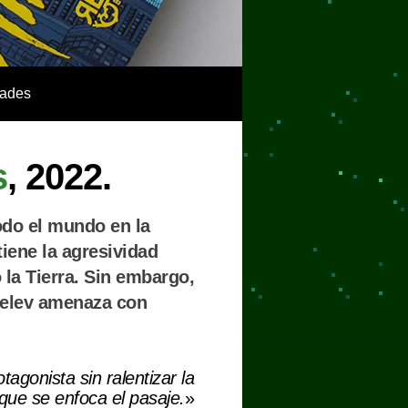
ades
s
, 2022.
odo el mundo en la
tiene la agresividad
 la Tierra. Sin embargo,
 relev amenaza con
agonista sin ralentizar la
 que se enfoca el pasaje.
»